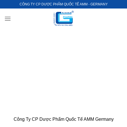
Bỏ
CÔNG TY CP DƯỢC PHẨM QUỐC TẾ AMM - GERMANY
qua
nội
dung
Công Ty CP Dược Phẩm Quốc Tế AMM Germany